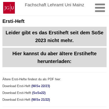
Zum
Johannes
Fachschaft Lehramt Uni Mainz
Inhalt
Gutenberg-
springen
Universität
Mainz
Ersti-Heft
Leider gibt es das Erstiheft seit dem SoSe
2023 nicht mehr.
Hier kannst du aber ältere Erstihefte
herunterladen:
Ältere Ersti-Hefte findest du als PDF hier:
Download Ersti-Heft
(WiSe 22/23)
Download Ersti-Helft
(SoSe22)
Download Ersti-Heft
(WiSe 21/22)