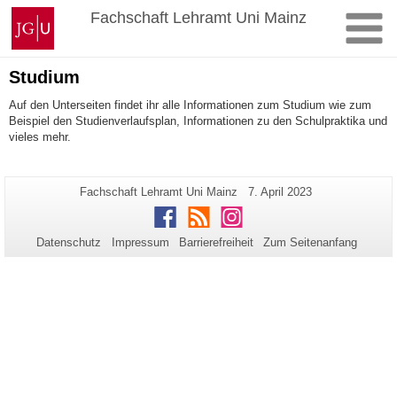
Zum
Johannes
Fachschaft Lehramt Uni Mainz
Inhalt
Gutenberg-
springen
Universität
Mainz
Studium
Auf den Unterseiten findet ihr alle Informationen zum Studium wie zum
Beispiel den Studienverlaufsplan, Informationen zu den Schulpraktika und
vieles mehr.
Zusätzliche
Seiten-
Letzte
Fachschaft Lehramt Uni Mainz
7. April 2023
Name:
Aktualisierung:
Informationen
Facebook
RSS
Instagram
zu
Datenschutz
Impressum
Barrierefreiheit
Zum Seitenanfang
dieser
Seite