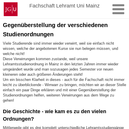
Zum
Johannes
Fachschaft Lehramt Uni Mainz
Inhalt
Gutenberg-
springen
Universität
Mainz
Gegenüberstellung der verschiedenen
Studienordnungen
Viele Studierende sind immer wieder verwirrt, weil sie einfach nicht
wissen, welche der angebotenen Kurse sie nun belegen müssen, und
welche nicht!
Diese Verwirrungen kommen zustande, weil unsere
Lehramtsstudienordnung in Mainz in den letzten Jahren immer wieder
umgeändert wurde und man sozusagen jedes Semester vor neuen
kleineren oder auch größeren Änderungen steht!
Um ein bisschen Klarheit in dieses - auch für die Fachschaft nicht immer
leicht zu überblickende - Wirrwarr zu bringen, möchten wir an dieser Stelle
einfach ein paar Dinge erklären und mit einer Gegenüberstellung der
Studienordnungen helfen, weiteren Verwirrungen aus dem Wege zu
gehen!
Die Geschichte - wie kam es zu den vielen
Ordnungen?
Mittlerweile gibt es drei komplett unterschiedliche Lehramtsstudiengänge