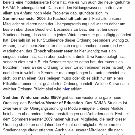
bereits eine modularisierte Form hat, wie es nun auch der neueingeführte
BA/MA-Studiengang hat. Da es mit den Bildungswissenschaften vor
allem am Anfang noch viele Probleme gab, gründete sich im
Sommersemester 2006
die
Fachschaft Lehramt
. Fast alle unserer
Mitglieder studieren nach der Übergangsordnung und wissen daher am
besten über diese Bescheid. Besonders zu beachten ist bei dieser
Studienordnung, dass sie sich jedes Wintersemester geringfügig geändert
hat. Deshalb ist es für Studierende dieser Ordnung besonders wichtig zu
wissen, in welchem Semester sie sich eingeschrieben haben (und wir
wiederholen: das
Einschreibesemester
ist hier wichtig; wer sich
eingeschrieben hat, dann aber noch nicht direkt Biwi-Kurse belegt hat,
sondern dies erst z.B. ein Semester später getan hat, der muss sich
trotzdem immer an die Ordnung für sein Einschreibesemester halten!). Je
nachdem in welchem Semester man angefangen hat unterscheidet es
sich, ob man einen Kurs belegen muss oder ob es sich nur um einen
Pflichtkurs einer leicht geänderten Ordnung handelt. Welche Kurse nach
welcher Ordnung Pflicht sind wird
hier
erklärt.
Seit dem Wintersemester 08/09
gibt es nun wieder eine ganz neue
Ordnung: den
Bachelor/Master of Education
. Das BA/MA-Studium ist
zwar wie in der Übergangsordnung in Module eingeteilt, diese Module
beinhalten aber andere Lehrveranstaltungen und Anforderungen. Erst seit
dem Sommersemester 2009 haben wir zwei Mitglieder, die nach dieser
Ordnung studieren und daher den Ablauf und mögliche Probleme des
Studiengangs direkt erfahren. Auch viele unserer Mitglieder, die nach