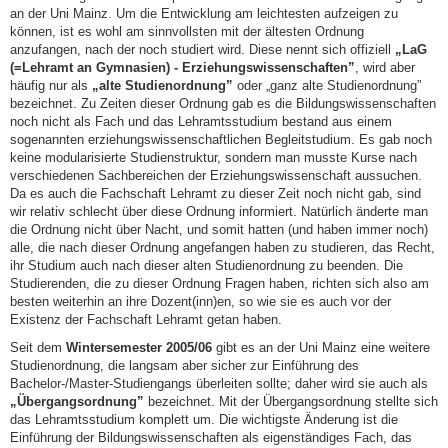
an der Uni Mainz. Um die Entwicklung am leichtesten aufzeigen zu
können, ist es wohl am sinnvollsten mit der ältesten Ordnung
anzufangen, nach der noch studiert wird. Diese nennt sich offiziell
„LaG
(=Lehramt an Gymnasien) - Erziehungswissenschaften”
, wird aber
häufig nur als
„alte Studienordnung”
oder „ganz alte Studienordnung”
bezeichnet. Zu Zeiten dieser Ordnung gab es die Bildungswissenschaften
noch nicht als Fach und das Lehramtsstudium bestand aus einem
sogenannten erziehungswissenschaftlichen Begleitstudium. Es gab noch
keine modularisierte Studienstruktur, sondern man musste Kurse nach
verschiedenen Sachbereichen der Erziehungswissenschaft aussuchen.
Da es auch die Fachschaft Lehramt zu dieser Zeit noch nicht gab, sind
wir relativ schlecht über diese Ordnung informiert. Natürlich änderte man
die Ordnung nicht über Nacht, und somit hatten (und haben immer noch)
alle, die nach dieser Ordnung angefangen haben zu studieren, das Recht,
ihr Studium auch nach dieser alten Studienordnung zu beenden. Die
Studierenden, die zu dieser Ordnung Fragen haben, richten sich also am
besten weiterhin an ihre Dozent(inn)en, so wie sie es auch vor der
Existenz der Fachschaft Lehramt getan haben.
Seit dem
Wintersemester 2005/06
gibt es an der Uni Mainz eine weitere
Studienordnung, die langsam aber sicher zur Einführung des
Bachelor-/Master-Studiengangs überleiten sollte; daher wird sie auch als
„Übergangsordnung”
bezeichnet. Mit der Übergangsordnung stellte sich
das Lehramtsstudium komplett um. Die wichtigste Änderung ist die
Einführung der Bildungswissenschaften als eigenständiges Fach, das