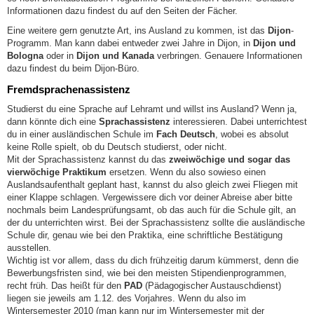
Informationen dazu findest du auf den Seiten der Fächer.
Eine weitere gern genutzte Art, ins Ausland zu kommen, ist das
Dijon
-
Programm. Man kann dabei entweder zwei Jahre in Dijon, in
Dijon und
Bologna
oder in
Dijon und Kanada
verbringen. Genauere Informationen
dazu findest du beim Dijon-Büro.
Fremdsprachenassistenz
Studierst du eine Sprache auf Lehramt und willst ins Ausland? Wenn ja,
dann könnte dich eine
Sprachassistenz
interessieren. Dabei unterrichtest
du in einer ausländischen Schule im
Fach Deutsch
, wobei es absolut
keine Rolle spielt, ob du Deutsch studierst, oder nicht.
Mit der Sprachassistenz kannst du das
zweiwöchige und sogar das
vierwöchige Praktikum
ersetzen. Wenn du also sowieso einen
Auslandsaufenthalt geplant hast, kannst du also gleich zwei Fliegen mit
einer Klappe schlagen. Vergewissere dich vor deiner Abreise aber bitte
nochmals beim Landesprüfungsamt, ob das auch für die Schule gilt, an
der du unterrichten wirst. Bei der Sprachassistenz sollte die ausländische
Schule dir, genau wie bei den Praktika, eine schriftliche Bestätigung
ausstellen.
Wichtig ist vor allem, dass du dich frühzeitig darum kümmerst, denn die
Bewerbungsfristen sind, wie bei den meisten Stipendienprogrammen,
recht früh. Das heißt für den
PAD
(Pädagogischer Austauschdienst)
liegen sie jeweils am 1.12. des Vorjahres. Wenn du also im
Wintersemester 2010 (man kann nur im Wintersemester mit der