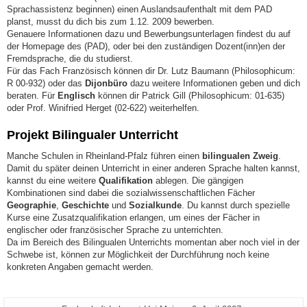
Sprachassistenz beginnen) einen Auslandsaufenthalt mit dem PAD
planst, musst du dich bis zum 1.12. 2009 bewerben.
Genauere Informationen dazu und Bewerbungsunterlagen findest du auf
der Homepage des (PAD), oder bei den zuständigen Dozent(inn)en der
Fremdsprache, die du studierst.
Für das Fach Französisch können dir Dr. Lutz Baumann (Philosophicum:
R 00-932) oder das
Dijonbüro
dazu weitere Informationen geben und dich
beraten. Für
Englisch
können dir Patrick Gill (Philosophicum: 01-635)
oder Prof. Winifried Herget (02-622) weiterhelfen.
Projekt Bilingualer Unterricht
Manche Schulen in Rheinland-Pfalz führen einen
bilingualen Zweig
.
Damit du später deinen Unterricht in einer anderen Sprache halten kannst,
kannst du eine weitere
Qualifikation
ablegen. Die gängigen
Kombinationen sind dabei die sozialwissenschaftlichen Fächer
Geographie
,
Geschichte
und
Sozialkunde
. Du kannst durch spezielle
Kurse eine Zusatzqualifikation erlangen, um eines der Fächer in
englischer oder französischer Sprache zu unterrichten.
Da im Bereich des Bilingualen Unterrichts momentan aber noch viel in der
Schwebe ist, können zur Möglichkeit der Durchführung noch keine
konkreten Angaben gemacht werden.