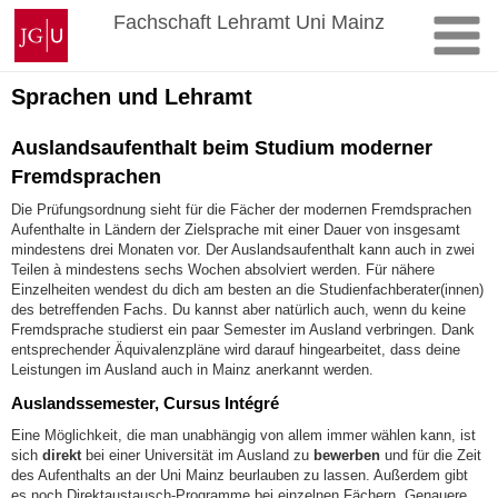
Zum
Johannes
Fachschaft Lehramt Uni Mainz
Inhalt
Gutenberg-
springen
Universität
Mainz
Sprachen und Lehramt
Auslandsaufenthalt beim Studium moderner
Fremdsprachen
Die Prüfungsordnung sieht für die Fächer der modernen Fremdsprachen
Aufenthalte in Ländern der Zielsprache mit einer Dauer von insgesamt
mindestens drei Monaten vor. Der Auslandsaufenthalt kann auch in zwei
Teilen à mindestens sechs Wochen absolviert werden. Für nähere
Einzelheiten wendest du dich am besten an die Studienfachberater(innen)
des betreffenden Fachs. Du kannst aber natürlich auch, wenn du keine
Fremdsprache studierst ein paar Semester im Ausland verbringen. Dank
entsprechender Äquivalenzpläne wird darauf hingearbeitet, dass deine
Leistungen im Ausland auch in Mainz anerkannt werden.
Auslandssemester, Cursus Intégré
Eine Möglichkeit, die man unabhängig von allem immer wählen kann, ist
sich
direkt
bei einer Universität im Ausland zu
bewerben
und für die Zeit
des Aufenthalts an der Uni Mainz beurlauben zu lassen. Außerdem gibt
es noch Direktaustausch-Programme bei einzelnen Fächern. Genauere