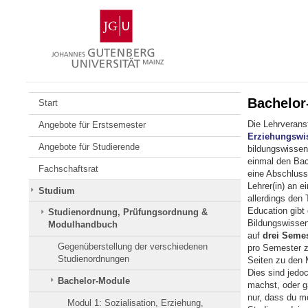
Zum
Johannes
Inhalt
Gutenberg-
springen
Universität
Mainz
Bachelor
Start
Die Lehrverans
Angebote für Erstsemester
Erziehungswi
Angebote für Studierende
bildungswissen
einmal den Bac
Fachschaftsrat
eine Abschluss
Lehrer(in) an 
Studium
allerdings den 
Education gibt
Studienordnung, Prüfungsordnung &
Bildungswissen
Modulhandbuch
auf
drei Semes
Gegenüberstellung der verschiedenen
pro Semester z
Studienordnungen
Seiten zu den 
Dies sind jedo
Bachelor-Module
machst, oder g
nur, dass du m
Modul 1: Sozialisation, Erziehung,