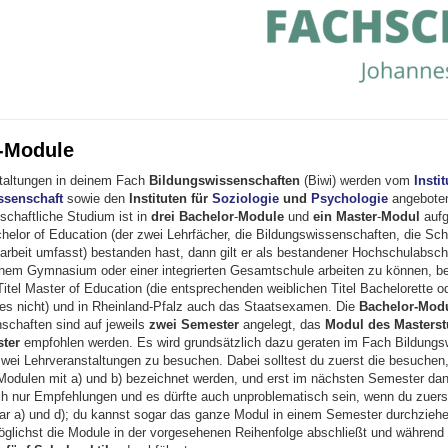
-Module
taltungen in deinem Fach
Bildungswissenschaften
(Biwi) werden vom
Instit
ssenschaft
sowie den
Instituten für
Soziologie
und
Psychologie
angebote
schaftliche Studium ist in
drei
Bachelor
-
Module
und
ein
Master
-
Modul
aufg
helor of Education (der zwei Lehrfächer, die Bildungswissenschaften, die Sch
arbeit umfasst)
bestanden hast, dann gilt er als bestandener Hochschulabsch
einem Gymnasium oder einer integrierten Gesamtschule arbeiten zu können, be
Titel Master of Education (die entsprechenden weiblichen Titel Bachelorette o
 es nicht) und in Rheinland-Pfalz auch das Staatsexamen. Die
Bachelor-Modu
schaften sind auf jeweils
zwei Semester
angelegt, das
Modul des Masters
ter
empfohlen werden. Es wird grundsätzlich dazu geraten im Fach Bildungs
wei Lehrveranstaltungen zu besuchen. Dabei solltest du zuerst die besuchen,
Modulen mit a) und b) bezeichnet werden, und erst im nächsten Semester dan
ch nur Empfehlungen und es dürfte auch unproblematisch sein, wenn du zuerst
ar a) und d); du kannst sogar das ganze Modul in einem Semester durchziehen
öglichst die Module in der vorgesehenen Reihenfolge abschließt und während