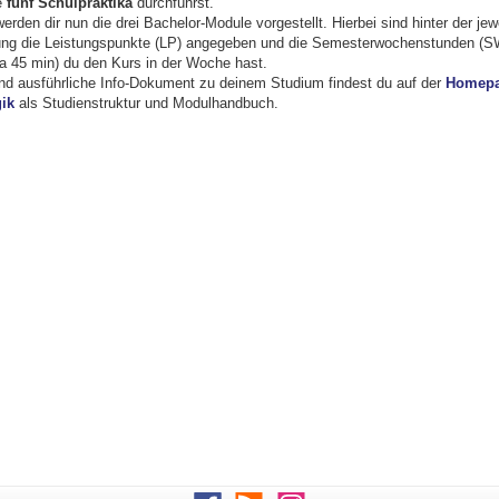
e
fünf Schulpraktika
durchführst.
rden dir nun die drei Bachelor-Module vorgestellt. Hierbei sind hinter der jew
ung die Leistungspunkte (LP) angegeben und die Semesterwochenstunden (SW
(a 45 min) du den Kurs in der Woche hast.
 und ausführliche Info-Dokument zu deinem Studium findest du auf der
Homepa
ik
als Studienstruktur und Modulhandbuch.