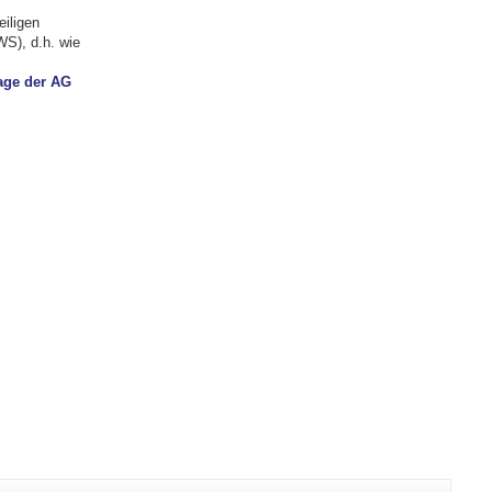
eiligen
S), d.h. wie
ge der AG