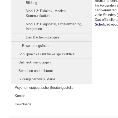
Studiums dein
Bildung
Im Folgenden we
Lehrveranstalt
Modul 2: Didaktik, Medien,
viele Stunden 
Kommunikation
Das offizielle
Modul 3: Diagnostik, Differenzierung,
Schulpädagog
Integration
Das Bachelor-Zeugnis
Erweiterungsfach
Schulpraktika und freiwillige Praktika
Online-Anwendungen
Sprachen und Lehramt
Bildungsnetzwerk Mainz
Psychotherapeutische Beratungsstelle
Kontakt
Downloads
Zusätzliche