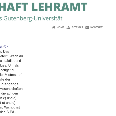
HOME
SITEMAP
KONTAKT
ut für
n. Das
eteilt. Wenn du
ulpraktika und
luss. Um als
nötigst du
der Mistress of
le d
er
tudiengangs
wissenschaften
 die auf den
n c) und d).
 c) und d)
. Wichtig ist
 des B.Ed.-